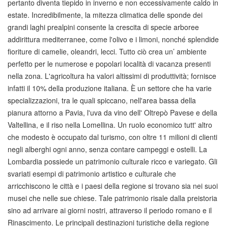
pertanto diventa tiepido in inverno e non eccessivamente caldo in
estate. Incredibilmente, la mitezza climatica delle sponde dei
grandi laghi prealpini consente la crescita di specie arboree
addirittura mediterranee, come l'olivo e i limoni, nonché splendide
fioriture di camelie, oleandri, lecci. Tutto ciò crea un’ ambiente
perfetto per le numerose e popolari località di vacanza presenti
nella zona. L'agricoltura ha valori altissimi di produttività; fornisce
infatti il 10% della produzione italiana. È un settore che ha varie
specializzazioni, tra le quali spiccano, nell'area bassa della
pianura attorno a Pavia, l'uva da vino dell' Oltrepò Pavese e della
Valtellina, e il riso nella Lomellina. Un ruolo economico tutt' altro
che modesto è occupato dal turismo, con oltre 11 milioni di clienti
negli alberghi ogni anno, senza contare campeggi e ostelli. La
Lombardia possiede un patrimonio culturale ricco e variegato. Gli
svariati esempi di patrimonio artistico e culturale che
arricchiscono le città e i paesi della regione si trovano sia nei suoi
musei che nelle sue chiese. Tale patrimonio risale dalla preistoria
sino ad arrivare ai giorni nostri, attraverso il periodo romano e il
Rinascimento. Le principali destinazioni turistiche della regione