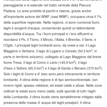
pianeggiante e si estende nel tratto centrale della Pianura
Padana. Le aree protette di parchi e riserve, grazie anche
all'importante azione del WWF (oasi WWF), occupano circa il 7%
della superficie regionale. Nella regione, ci sono numerosi fiumi,
laghi e sorgenti d'acqua, consentendo quindi un'abbondante
disponibilità d’acqua. Tra i fiumi principali e i loro affluenti si
ricordano il Po, il Ticino, il Mincio, l'Adda, il Brembo, il Serio, e
l'Oglio. I principali laghi lombardi sono, da ovest a est, il Lago
2
Maggiore o Verbano, il lago di Lugano o Ceresio (50,5 km
, in
parte in territorio svizzero), collegato al Lago Maggiore dal breve
2
fiume Tresa, il lago di Como o Lario (145,9 km
), il lago
2
2
d'Iseo o Sebino (65,3 km
) e il lago di Garda o Benaco (370 km
).
Solo i laghi di Como e d' Iseo sono però interamente in territorio
lombardo. Il clima della regione è di tipo semicontinentale, con
inverni rigidi, spesso nebbiosi, ed estati calde e afose. Nelle zone
collinari le estati sono meno calde; sulle sponde di tutti i laghi
della Lombardia, il clima locale viene sensibilmente mitigato dalla
presenza delle masse d' acqua dei laghi prealpini. Il clima