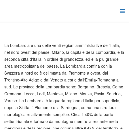
La Lombardia è una delle venti regioni amministrative dell'Italia,
nel nord-ovest del paese. Milano, la capitale della Lombardia, è la
seconda città d'Italia in ordine di grandezza, ed è la più grande
area metropolitana del paese. La Lombardia confina con la
Svizzera a nord ed è delimitata dal Piemonte a ovest, dal
Trentino-Alto Adige e dal Veneto a est e dall'Emilia-Romagna a
sud. Le province della Lombardia sono: Bergamo, Brescia, Como,
Cremona, Lecco, Lodi, Mantova, Milano, Monza, Pavia, Sondrio,
Varese. La Lombardia è la quarta regione d'Italia per superficie,
dopo la Sicilia, il Piemonte e la Sardegna, ed ha una struttura
morfologica relativamente semplice. Circa il 40% della parte
settentrionale è formato da montagne mentre la restante metà
meridionale della regione, che occupa oltre il 47% del territorio, è